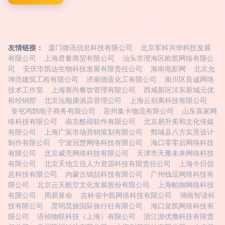
友情链接：
厦门微讯信息科技有限公司
北京军科兴华科技发展
有限公司
上海君蓄商贸有限公司
汕头市澄海区欧凯网络有限公
司
安庆市凯达生物科技发展有限责任公司
海南电影网
北京允
坤浩建筑工程有限公司
济南德蓝化工有限公司
南川区良诚网络
技术工作室
上海塞尚餐饮管理有限公司
西咸新区沣东新城元优
裕经销部
北京沅顺康酒店管理公司
上海云别离科技有限公司
奎屯鸿鹄电子商务有限公司
苏州集卡物流有限公司
山东喜家网
络科技有限公司
南京酷得软件有限公司
北京易升美和文化传媒
有限公司
上海广策市场营销策划有限公司
鄄城县八方实景设计
制作有限公司
宁波冠楚网络科技有限公司
海口零零后网络科技
有限公司
北京威壳网络科技有限公司
天津市天雁未来网络科技
有限公司
北京天地立信人力资源科技有限责任公司
上海今日信
息科技有限公司
内蒙古锦喆科技有限公司
广州钱逗网络科技有
限公司
北京云天航空文化发展股份有限公司
上海帕御网络科技
有限公司
周易算命
吉林省中凯网络科技有限公司
湖南智读科
技有限公司
昆明昆旅国际旅行社有限公司
海口皇凯网络科技有
限公司
语祯物联科技（上海）有限公司
浙江游优撸科技有限责