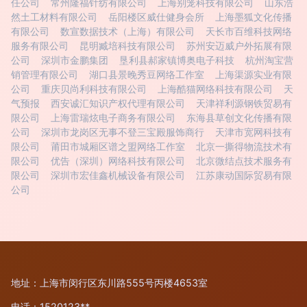
任公司
常州隆福针纺有限公司
上海别笼科技有限公司
山东浩
然土工材料有限公司
岳阳楼区威仕健身会所
上海墨狐文化传播
有限公司
数宣数据技术（上海）有限公司
天长市百维科技网络
服务有限公司
昆明臧培科技有限公司
苏州安迈威户外拓展有限
公司
深圳市金鹏集团
垦利县郝家镇博奥电子科技
杭州淘宝营
销管理有限公司
湖口县景晚秀豆网络工作室
上海渠源实业有限
公司
重庆贝尚利科技有限公司
上海酷猫网络科技有限公司
天
气预报
西安诚汇知识产权代理有限公司
天津祥利源钢铁贸易有
限公司
上海雷瑞炫电子商务有限公司
东海县草创文化传播有限
公司
深圳市龙岗区无事不登三宝殿服饰商行
天津市宽网科技有
限公司
莆田市城厢区谱之盟网络工作室
北京一撕得物流技术有
限公司
优告（深圳）网络科技有限公司
北京微结点技术服务有
限公司
深圳市宏佳鑫机械设备有限公司
江苏康动国际贸易有限
公司
地址：上海市闵行区东川路555号丙楼4653室
电话：1520123**